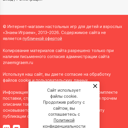
© Интернет-магазин настольных игр для детей и взрослых
«Знаем Играем», 2013–2026. Содержимое сайта не
является
публичной офертой
Копирование материалов сайта разрешено только при
наличии письменного согласия администрации сайта
znaemigraem.ru
Используя наш сайт, вы даете согласие на обработку
файлов cookie и пользовательских данных.
Сайт использует
Информация о технических характеристиках, комплекте
файлы cookie.
поставки, стране изготовления, внешнем виде и прочем
Продолжив работу с
описании товара носит справочный характер и
сайтом, вы
основывается на последних доступных к моменту
соглашаетесь с
публикации сведениях.
Политикой
конфиденциальности