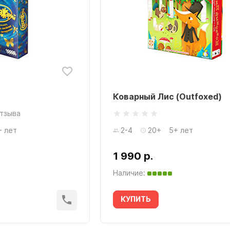
Коварный Лис (Outfoxed)
отзыва
+ лет
2-4
20+
5+ лет
1 990 р.
Наличие:
КУПИТЬ