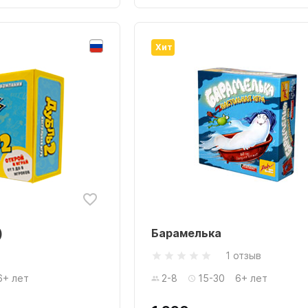
Хит
)
Барамелька
1 отзыв
6+ лет
2-8
15-30
6+ лет