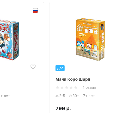
Доп
Мачи Коро Шарп
1 отзыв
6+ лет
2-5
30+
7+ лет
799 р.