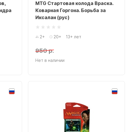
ов,
MTG Стартовая колода Враска.
андра
Коварная Горгона. Борьба за
Иксалан (рус)
2+
20+
13+ лет
950 р.
Нет в наличии