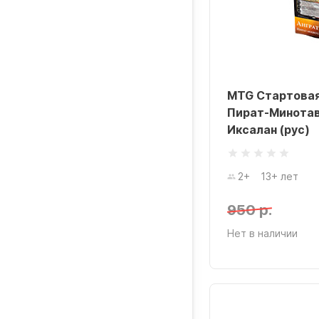
MTG Стартовая
Пират-Минотав
Иксалан (рус)
2+
13+ лет
950 р.
Нет в наличии