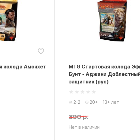
я колода Амонхет
MTG Стартовая колода Эф
Бунт - Аджани Доблестны
защитник (рус)
2-2
20+
13+ лет
890 р.
Нет в наличии