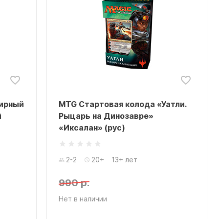
ирный
MTG Стартовая колода «Уатли.
й
Рыцарь на Динозавре»
«Иксалан» (рус)
2-2
20+
13+ лет
990 р.
Нет в наличии