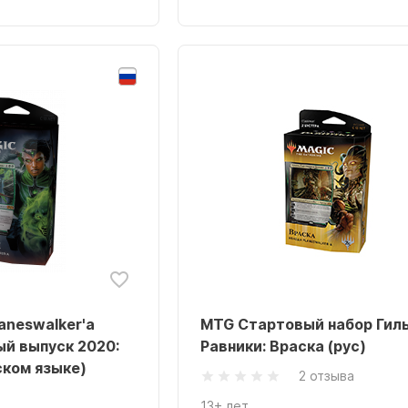
aneswalker'а
MTG Стартовый набор Гил
ый выпуск 2020:
Равники: Враска (рус)
ском языке)
2 отзыва
13+ лет