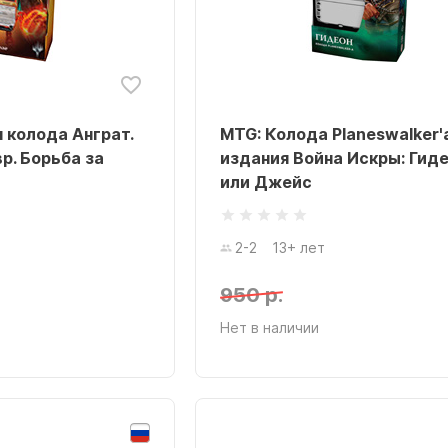
 колода Анграт.
MTG: Колода Planeswalker'
р. Борьба за
издания Война Искры: Гид
или Джейс
2-2
13+ лет
950 р.
Нет в наличии