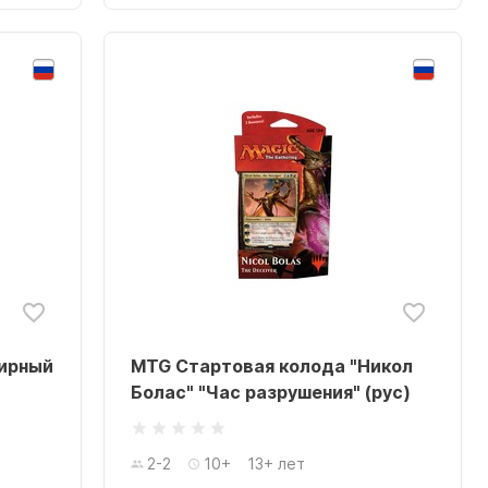
ирный
MTG Стартовая колода "Никол
Болас" "Час разрушения" (рус)
2-2
10+
13+ лет