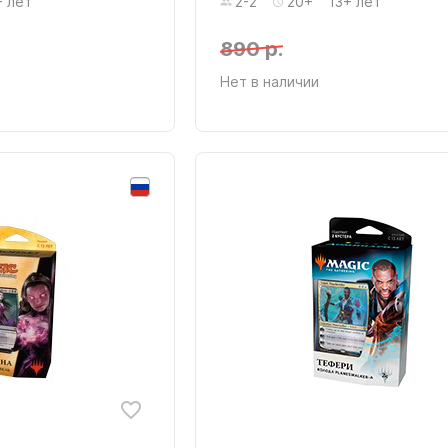
+ лет
2-2
20+
13+ лет
890 р.
Нет в наличии