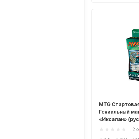
MTG Стартовая
Гениальный ма
«Иксалан» (рус
2 