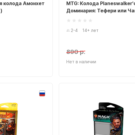
я колода Амонхет
MTG: Колода Planeswalker'
)
Доминария: Тефери или Ч
2-4
14+ лет
890 р.
Нет в наличии