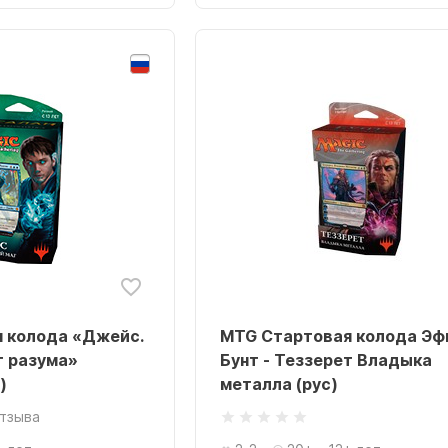
 колода «Джейс.
MTG Стартовая колода Эф
г разума»
Бунт - Теззерет Владыка
)
металла (рус)
отзыва