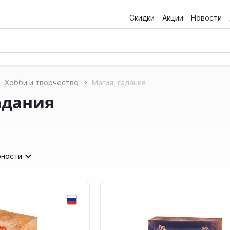
Скидки
Акции
Новости
Хобби и творчество
Магия, гадания
адания
рности