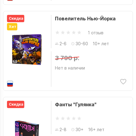
Повелитель Нью-Йорка
Скидка
Хит
1 отзыв
2-6
30-60
10+ лет
3 790 р.
Нет в наличии
Фанты "Гулянка"
Скидка
2-8
30+
16+ лет