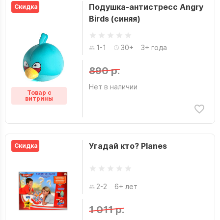
Подушка-антистресс Angry
Скидка
Birds (синяя)
1-1
30+
3+ года
890 р.
Нет в наличии
Товар с
витрины
Угадай кто? Planes
Скидка
2-2
6+ лет
1 011 р.