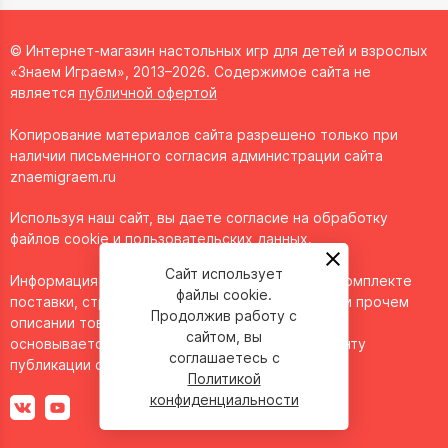
© Интернет-магазин настольных игр для детей и взрослых
«Знаем Играем», 2013–2026. Содержимое сайта не
является
публичной офертой
Копирование материалов сайта разрешено только при
наличии письменного согласия администрации сайта
znaemigraem.ru
Используя наш сайт, вы даете согласие на обработку
файлов cookie и пользовательских данных.
Сайт использует
Информация о технических характеристиках, комплекте
файлы cookie.
поставки, стране изготовления, внешнем виде и прочем
Продолжив работу с
описании товара носит справочный характер и
сайтом, вы
основывается на последних доступных к моменту
соглашаетесь с
публикации сведениях.
Политикой
конфиденциальности