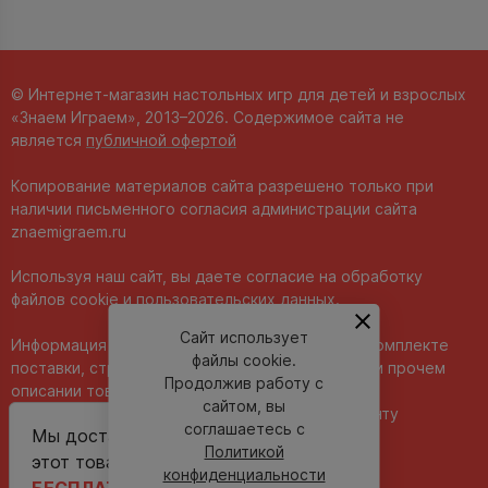
© Интернет-магазин настольных игр для детей и взрослых
«Знаем Играем», 2013–2026. Содержимое сайта не
является
публичной офертой
Копирование материалов сайта разрешено только при
наличии письменного согласия администрации сайта
znaemigraem.ru
Используя наш сайт, вы даете согласие на обработку
файлов cookie и пользовательских данных.
Сайт использует
Информация о технических характеристиках, комплекте
файлы cookie.
поставки, стране изготовления, внешнем виде и прочем
Продолжив работу с
описании товара носит справочный характер и
сайтом, вы
основывается на последних доступных к моменту
соглашаетесь с
Мы доставим
публикации сведениях.
Политикой
этот товар
конфиденциальности
БЕСПЛАТНО