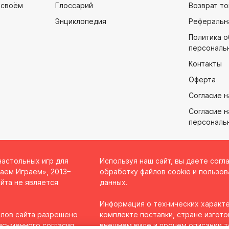
 своём
Глоссарий
Возврат то
Энциклопедия
Реферальн
Политика 
персональ
Контакты
Оферта
Согласие н
Согласие н
персональ
настольных игр для
Используя наш сайт, вы даете согл
аем Играем», 2013–
обработку файлов cookie и пользов
йта не является
данных.
Информация о технических характе
лов сайта разрешено
комплекте поставки, стране изгото
исьменного согласия
внешнем виде и прочем описании 