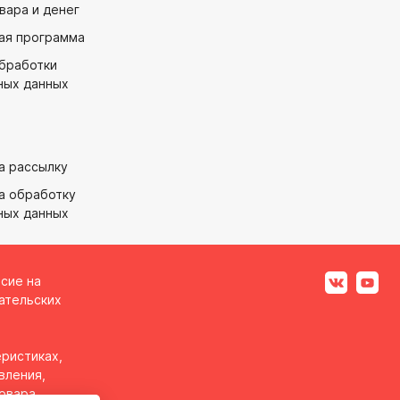
вара и денег
ая программа
обработки
ных данных
а рассылку
а обработку
ных данных
асие на
ательских
ристиках,
вления,
товара