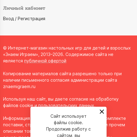
Личный кабинет
Вход / Регистрация
© Интернет-магазин настольных игр для детей и взрослых
«Знаем Играем», 2013–2026. Содержимое сайта не
является
публичной офертой
Копирование материалов сайта разрешено только при
наличии письменного согласия администрации сайта
znaemigraem.ru
Используя наш сайт, вы даете согласие на обработку
файлов cookie и пользовательских данных.
Сайт использует
Информация о технических характеристиках, комплекте
файлы cookie.
поставки, стране изготовления, внешнем виде и прочем
Продолжив работу с
описании товара носит справочный характер и
сайтом, вы