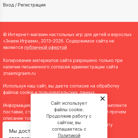
Вход / Регистрация
© Интернет-магазин настольных игр для детей и взрослых
«Знаем Играем», 2013–2026. Содержимое сайта не
является
публичной офертой
Копирование материалов сайта разрешено только при
наличии письменного согласия администрации сайта
znaemigraem.ru
Используя наш сайт, вы даете согласие на обработку
файлов cookie и пользовательских данных.
Сайт использует
Информация о технических характеристиках, комплекте
файлы cookie.
поставки, стране изготовления, внешнем виде и прочем
Продолжив работу с
описании товара носит справочный характер и
сайтом, вы
основывается на последних доступных к моменту
соглашаетесь с
Мы доставим
публикации сведениях.
Политикой