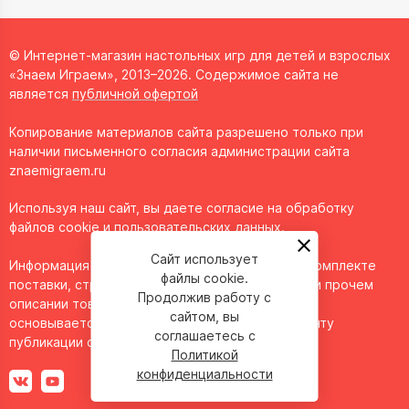
© Интернет-магазин настольных игр для детей и взрослых
«Знаем Играем», 2013–2026. Содержимое сайта не
является
публичной офертой
Копирование материалов сайта разрешено только при
наличии письменного согласия администрации сайта
znaemigraem.ru
Используя наш сайт, вы даете согласие на обработку
файлов cookie и пользовательских данных.
Сайт использует
Информация о технических характеристиках, комплекте
файлы cookie.
поставки, стране изготовления, внешнем виде и прочем
Продолжив работу с
описании товара носит справочный характер и
сайтом, вы
основывается на последних доступных к моменту
соглашаетесь с
публикации сведениях.
Политикой
конфиденциальности